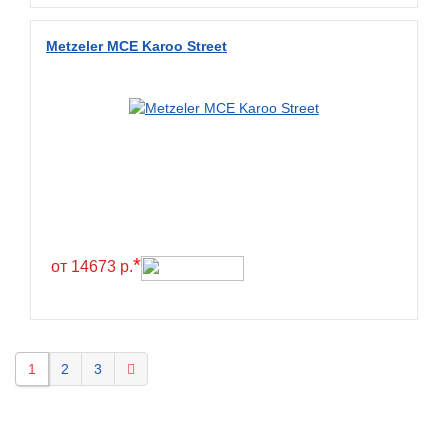
Metzeler MCE Karoo Street
*
от 14673 р.
1
2
3