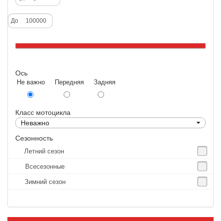
Deestone
До
Dunlop
Excel
Forerunner
Ось
GoldenTyre
Не важно Передняя Задняя
Gummy
Heidenau
Класс мотоцикла
IRC
Неважно
IRC Tyre
Сезонность
Летний сезон
Kenda
Всесезонные
KINGS TIRE
Зимний сезон
Kingstone
Kingtyre
Maxxis