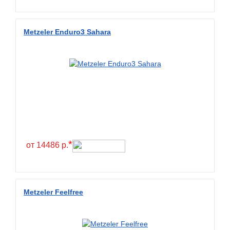
Wanda
Wanmao
Metzeler Enduro3 Sahara
Wincross
X-Grip
YiJiaBan
Волтайр
Кама
Петрошина
*
от 14486 р.
Metzeler Feelfree