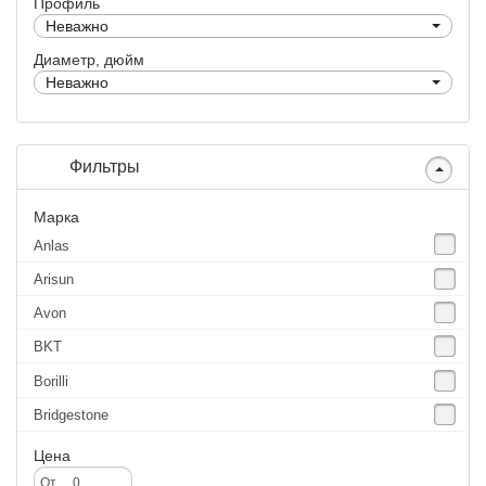
Профиль
Неважно
Диаметр, дюйм
Неважно
Фильтры
Марка
Anlas
Arisun
Avon
BKT
Borilli
Bridgestone
Continental
Цена
CST
От