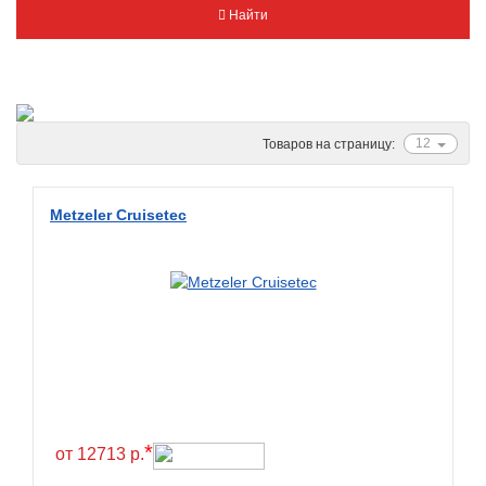
Найти
Metzeler
Michelin
Mitas
Nankang
12
Товаров на страницу:
Novion
Pirelli
Metzeler Cruisetec
PMT
Red Sun
Sava
Schwalbe
Shantian
Shinko
Sunchase
*
от 12713 р.
Titan