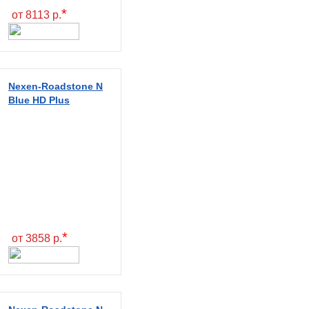
*
от 8113 р.
Nexen-Roadstone N
Blue HD Plus
*
от 3858 р.