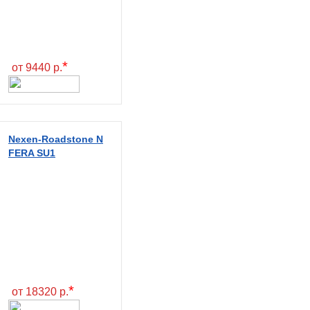
*
от 9440 р.
Nexen-Roadstone N
FERA SU1
*
от 18320 р.