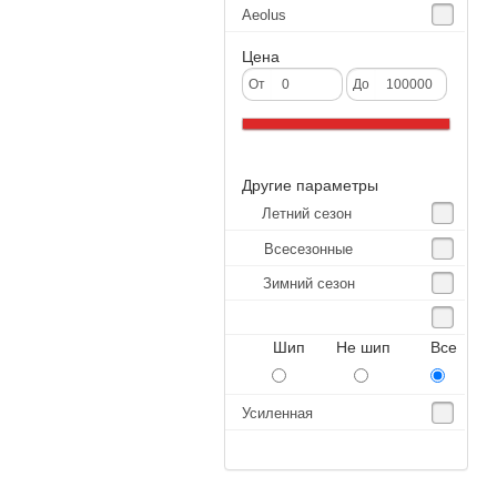
Aeolus
Agate
Цена
Agrica
От
До
Alliance
Altenzo
Другие параметры
Altura
Летний сезон
Amberstone
Всесезонные
Amtel
Зимний сезон
Anjie
Annaite
Шип Не шип Все
Antares
Aosen
Усиленная
Aoteli
Aplus