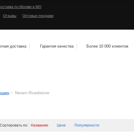
оставка по Москве и МО
Отзывы
Оптовые продажи
тная доставка
Гарантия качества
Более 10 000 клиентов
КОЛЕСНЫЕ ДИСКИ
МОТОШИНЫ
КВАДРО
тошин
Nexen-Roadstone
ортировать по:
Названию
Цене
Популярности