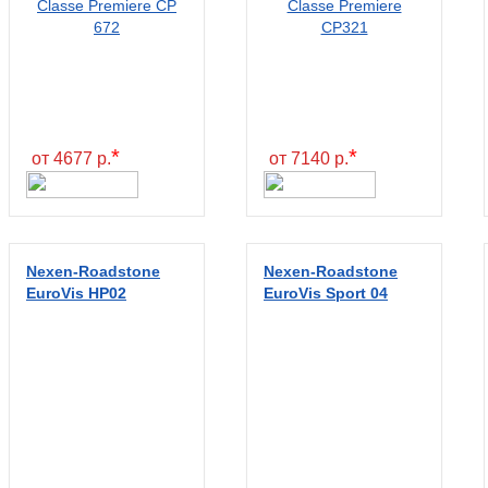
*
*
от 4677 р.
от 7140 р.
Nexen-Roadstone
Nexen-Roadstone
EuroVis HP02
EuroVis Sport 04