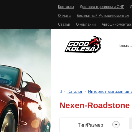
Контакты
Доставка в регионы и СНГ
Д
Оплата
Бесплатный Мотошиномонтаж
Статьи
О компании
Автошиномонтаж
Беспла
АВТОШИНЫ
Каталог
Интернет-магазин ав
Nexen-Roadstone
С
Тип/Размер