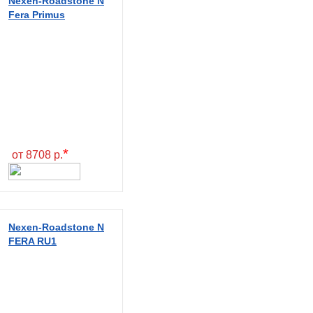
Nexen-Roadstone N
Fera Primus
*
от 8708 р.
Nexen-Roadstone N
FERA RU1