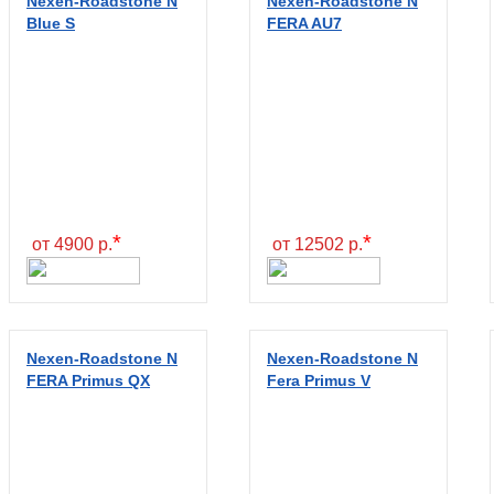
Nexen-Roadstone N
Nexen-Roadstone N
Blue S
FERA AU7
*
*
от 4900 р.
от 12502 р.
Nexen-Roadstone N
Nexen-Roadstone N
FERA Primus QX
Fera Primus V