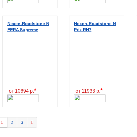
Nexen-Roadstone N
Nexen-Roadstone N
FERA Supreme
Priz RH7
*
*
от 10694 р.
от 11933 р.
1
2
3