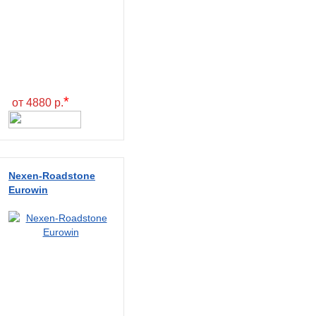
*
от 4880 р.
Nexen-Roadstone
Eurowin