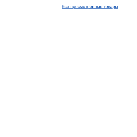
APT
Все просмотренные товары
Arivo
Armour
Armstrong
Ascenso
ATF
Atlander
Attar
Austone
Autogreen
Avatyre
Avon
Barez Tires
Bars
Barum