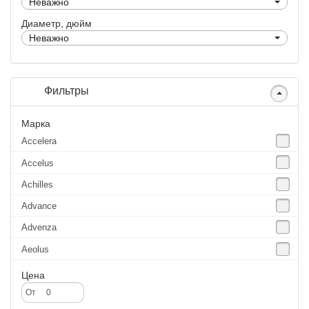
Неважно
Диаметр, дюйм
Неважно
Фильтры
Марка
Accelera
Accelus
Achilles
Advance
Advenza
Aeolus
Agate
Цена
Agrica
От