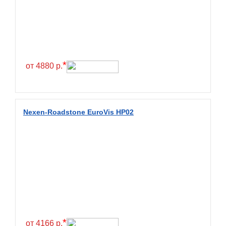
Exmile
Falken
Farride
Farroad
*
от 4880 р.
Federal
Fesite
Firemax
Nexen-Roadstone EuroVis HP02
Firestone
Forceland
Forerunner
Formula
Fortune
Forza
Fronway
*
от 4166 р.