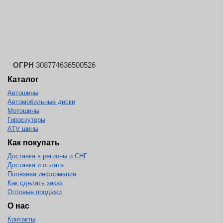
Landsail
Landspider
Lanvigator
Lassa
Laufenn
ОГРН
308774636500526
Каталог
Leao
Автошины
Ling Long
Автомобильные диски
Long March
Мотошины
Гироскутеры
Longtraxx
ATV шины
Magnum
Как покупать
Доставка в регионы и СНГ
Marangoni
Доставка и оплата
Marcher
Полезная информация
Как сделать заказ
Marshal
Оптовые продажи
Massimo
О нас
Контакты
Mastercraft