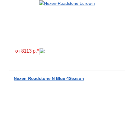
Green Dragon
Greentrac
Gremax
Grenlander
Gri
Gripmax
*
от 8113 р.
GT Radial
GTK
Habilead
Nexen-Roadstone N Blue 4Season
Haida
Hankook
Headway
Henan
Hercules
Hifly