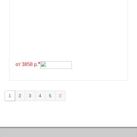
Kavir Tire
KELLY
Kenda
Kinforest
Kingboss
Kingnate
Kingstar
*
от 3858 р.
Kleber
Kormoran
Kpatos
1
2
3
4
5
Kumho
Kustone
Lande
Landrock