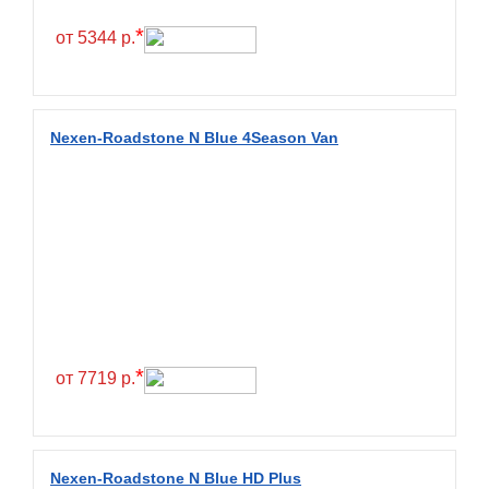
Hilo
*
от 5344 р.
Hoosier
HunterRoad
I Zen KW22
Nexen-Roadstone N Blue 4Season Van
Ikon
Ikon Tyres
Ilink
Imperial
Infinity
Interstate
JK Tyre
*
от 7719 р.
Joyroad
Kabat
Kapsen
Nexen-Roadstone N Blue HD Plus