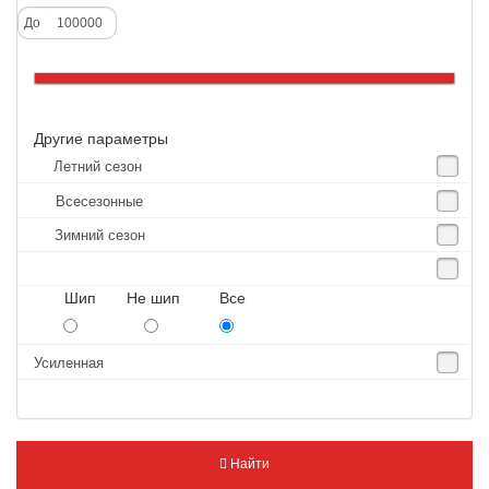
Alliance
До
Altenzo
Altura
Amberstone
Другие параметры
Amtel
Летний сезон
Anjie
Всесезонные
Annaite
Зимний сезон
Antares
Aosen
Шип Не шип Все
Aoteli
Aplus
Усиленная
APT
Arivo
Armour
Найти
Armstrong