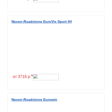
Fulda
Fullrun
Galaxy
Nexen-Roadstone EuroVis Sport 04
General
General Tire
Gislaved
Giti
Goform
Goldshield
GoldStone
*
от 3716 р.
Goodride
Goodtrip
Goodyear
Nexen-Roadstone Eurowin
Greckster