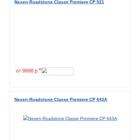
Nexen-Roadstone Classe Premiere CP 521
BKT
BlackHawk
Blacklion
Boto
Bridgestone
Cachland
Camso
*
от 9998 р.
Carlisle
Ceat
Centara
Nexen-Roadstone Classe Premiere CP 643A
Chaoyang
Comforser
Compasal
Composit