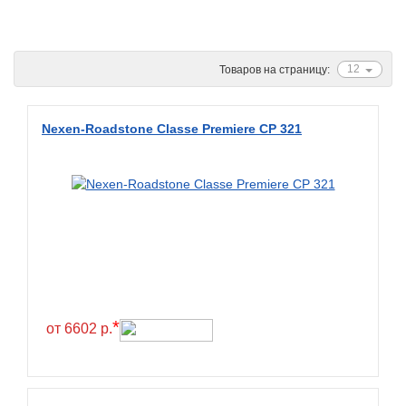
Ascenso
ATF
12
Товаров на страницу:
Atlander
Attar
Nexen-Roadstone Classe Premiere CP 321
Austone
Autogreen
Avatyre
Avon
Barez Tires
Bars
Barum
*
от 6602 р.
Bearway
Bestang
BFGoodrich