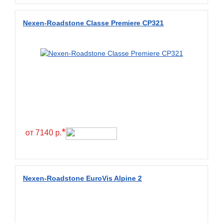
Diamondback
Nexen-Roadstone Classe Premiere CP321
Distance
Dmack
Dongfeng
Double Coin
Double Star
Doupro
Drc
*
от 7140 р.
Dunlop
Duraturn
Dynamo
Nexen-Roadstone EuroVis Alpine 2
Emrald
Everest
Evergreen