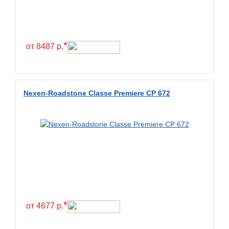
Constancy
Continental
Contyre
*
от 8487 р.
Cooper
Cooper&Chengshan
Copartner
Nexen-Roadstone Classe Premiere CP 672
Cordiant
Crossleader
Crosswind
CST
Cultor
Deestone
Deli
*
от 4677 р.
Delinte
Delmax