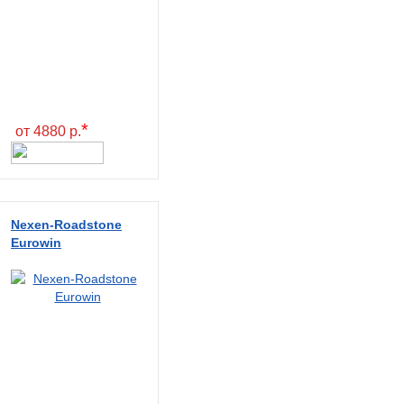
*
от 4880 р.
Nexen-Roadstone
Eurowin