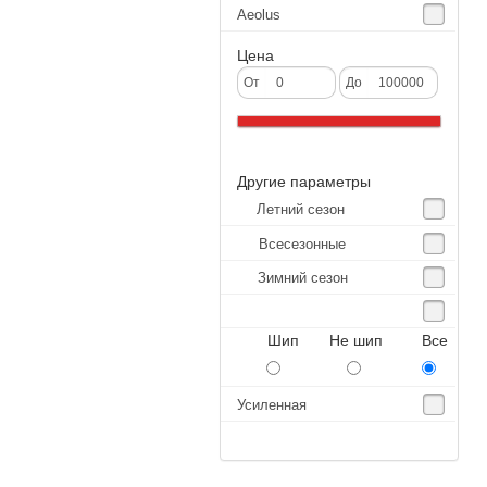
Aeolus
Agate
Цена
Agrica
От
До
Alliance
Altenzo
Другие параметры
Altura
Летний сезон
Amberstone
Всесезонные
Amtel
Зимний сезон
Anjie
Annaite
Шип Не шип Все
Antares
Aosen
Усиленная
Aoteli
Aplus