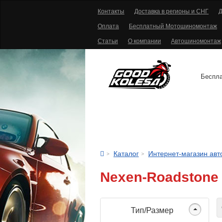
Контакты
Доставка в регионы и СНГ
Д
Оплата
Бесплатный Мотошиномонтаж
Статьи
О компании
Автошиномонтаж
Беспла
АВТОШИНЫ
Каталог
Интернет-магазин ав
Nexen-Roadstone
С
Тип/Размер