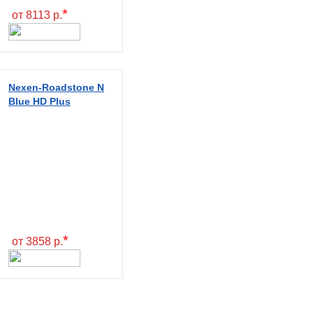
*
от 8113 р.
Nexen-Roadstone N
Blue HD Plus
*
от 3858 р.