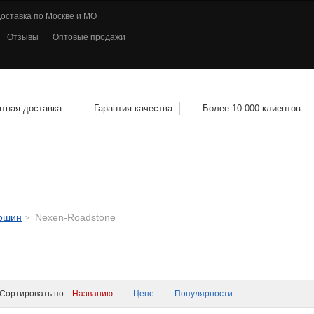
оставка по Москве и МО
Отзывы
Оптовые продажи
тная доставка
Гарантия качества
Более 10 000 клиентов
КОЛЕСНЫЕ ДИСКИ
МОТОШИНЫ
КВАДРО
тошин
Nexen-Roadstone
ортировать по:
Названию
Цене
Популярности