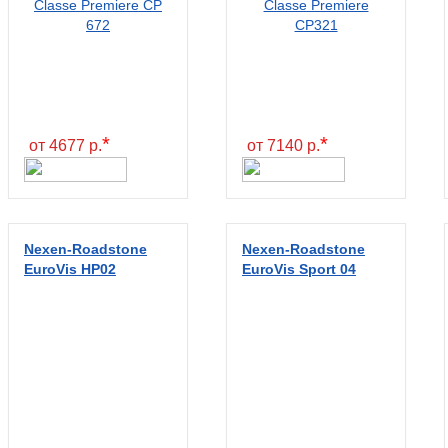
*
*
от 4677 р.
от 7140 р.
Nexen-Roadstone
Nexen-Roadstone
EuroVis HP02
EuroVis Sport 04