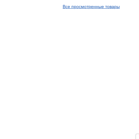
APT
Все просмотренные товары
Arivo
Armour
Armstrong
Ascenso
ATF
Atlander
Attar
Austone
Autogreen
Avatyre
Avon
Barez Tires
Bars
Barum