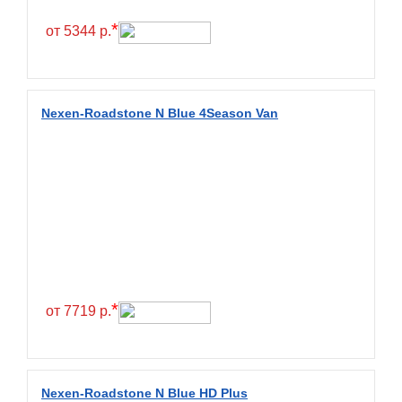
Hilo
*
от 5344 р.
Hoosier
HunterRoad
I Zen KW22
Nexen-Roadstone N Blue 4Season Van
Ikon
Ikon Tyres
Ilink
Imperial
Infinity
Interstate
JK Tyre
*
от 7719 р.
Joyroad
Kabat
Kapsen
Nexen-Roadstone N Blue HD Plus