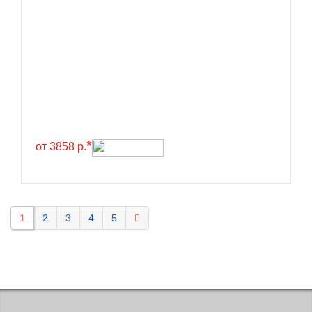
Kavir Tire
KELLY
Kenda
Kinforest
Kingboss
Kingnate
Kingstar
*
от 3858 р.
Kleber
Kormoran
Kpatos
1
2
3
4
5
Kumho
Kustone
Lande
Landrock