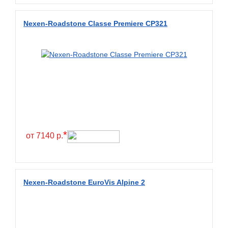
Diamondback
Nexen-Roadstone Classe Premiere CP321
Distance
Dmack
Dongfeng
Double Coin
Double Star
Doupro
Drc
*
от 7140 р.
Dunlop
Duraturn
Dynamo
Nexen-Roadstone EuroVis Alpine 2
Emrald
Everest
Evergreen