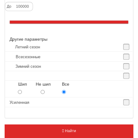
Alliance
До
Altenzo
Altura
Amberstone
Другие параметры
Amtel
Летний сезон
Anjie
Всесезонные
Annaite
Зимний сезон
Antares
Aosen
Шип Не шип Все
Aoteli
Aplus
Усиленная
APT
Arivo
Armour
Найти
Armstrong