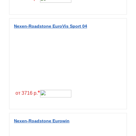
Fulda
Fullrun
Galaxy
Nexen-Roadstone EuroVis Sport 04
General
General Tire
Gislaved
Giti
Goform
Goldshield
GoldStone
*
от 3716 р.
Goodride
Goodtrip
Goodyear
Nexen-Roadstone Eurowin
Greckster