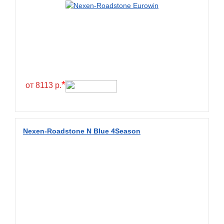
Green Dragon
Greentrac
Gremax
Grenlander
Gri
Gripmax
*
от 8113 р.
GT Radial
GTK
Habilead
Nexen-Roadstone N Blue 4Season
Haida
Hankook
Headway
Henan
Hercules
Hifly