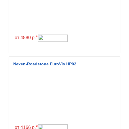
Exmile
Falken
Farride
Farroad
*
от 4880 р.
Federal
Fesite
Firemax
Nexen-Roadstone EuroVis HP02
Firestone
Forceland
Forerunner
Formula
Fortune
Forza
Fronway
*
от 4166 р.