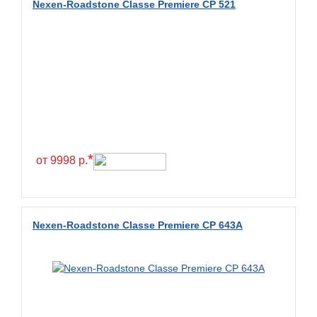
Nexen-Roadstone Classe Premiere CP 521
BKT
BlackHawk
Blacklion
Boto
Bridgestone
Cachland
Camso
*
от 9998 р.
Carlisle
Ceat
Centara
Nexen-Roadstone Classe Premiere CP 643A
Chaoyang
Comforser
Compasal
Composit