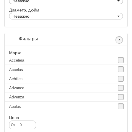
Неважно
Диаметр, дюйм
Неважно
Фильтры
Марка
Accelera
Accelus
Achilles
Advance
Advenza
Aeolus
Agate
Цена
Agrica
От