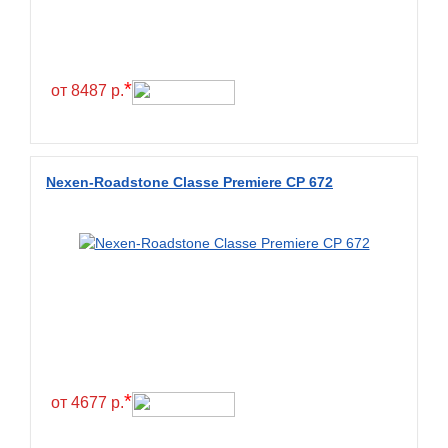
Constancy
Continental
Contyre
*
от 8487 р.
Cooper
Cooper&Chengshan
Copartner
Nexen-Roadstone Classe Premiere CP 672
Cordiant
Crossleader
Crosswind
CST
Cultor
Deestone
Deli
*
от 4677 р.
Delinte
Delmax