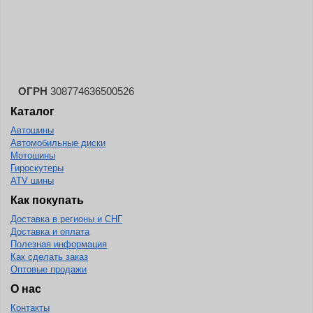
Landsail
Landspider
Lanvigator
Lassa
Laufenn
ОГРН
308774636500526
Каталог
Leao
Автошины
Ling Long
Автомобильные диски
Long March
Мотошины
Гироскутеры
Longtraxx
ATV шины
Magnum
Как покупать
Доставка в регионы и СНГ
Marangoni
Доставка и оплата
Marcher
Полезная информация
Как сделать заказ
Marshal
Оптовые продажи
Massimo
О нас
Контакты
Mastercraft