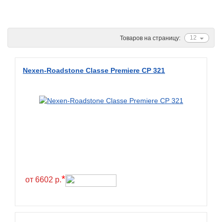
Ascenso
ATF
12
Товаров на страницу:
Atlander
Attar
Nexen-Roadstone Classe Premiere CP 321
Austone
Autogreen
Avatyre
Avon
Barez Tires
Bars
Barum
*
от 6602 р.
Bearway
Bestang
BFGoodrich