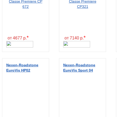
*
*
от 4677 р.
от 7140 р.
Nexen-Roadstone
Nexen-Roadstone
EuroVis HP02
EuroVis Sport 04