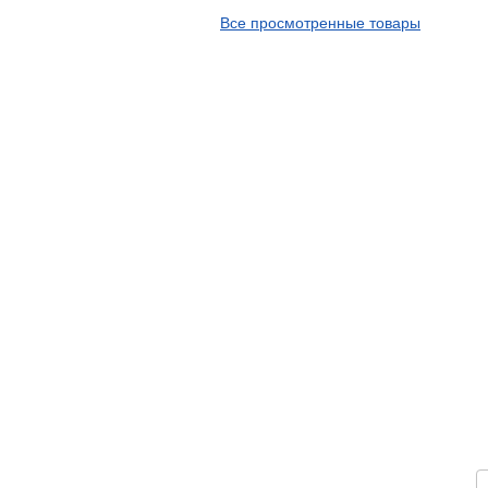
APT
Все просмотренные товары
Arivo
Armour
Armstrong
Ascenso
ATF
Atlander
Attar
Austone
Autogreen
Avatyre
Avon
Barez Tires
Bars
Barum