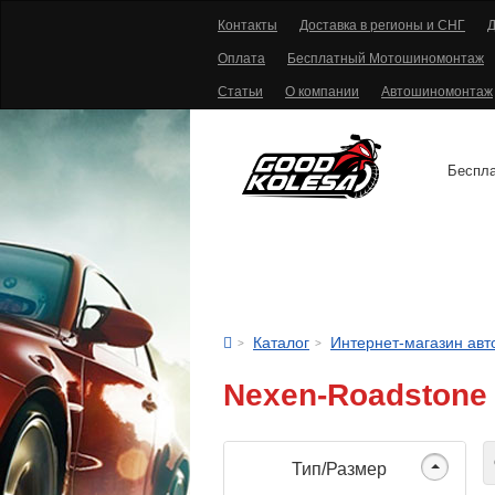
Контакты
Доставка в регионы и СНГ
Д
Оплата
Бесплатный Мотошиномонтаж
Статьи
О компании
Автошиномонтаж
Беспла
АВТОШИНЫ
Каталог
Интернет-магазин ав
Nexen-Roadstone
С
Тип/Размер