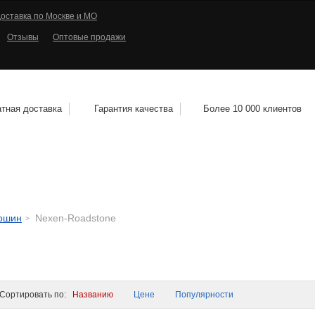
оставка по Москве и МО
Отзывы
Оптовые продажи
тная доставка
Гарантия качества
Более 10 000 клиентов
КОЛЕСНЫЕ ДИСКИ
МОТОШИНЫ
КВАДРО
тошин
Nexen-Roadstone
ортировать по:
Названию
Цене
Популярности