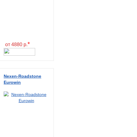
*
от 4880 р.
Nexen-Roadstone
Eurowin