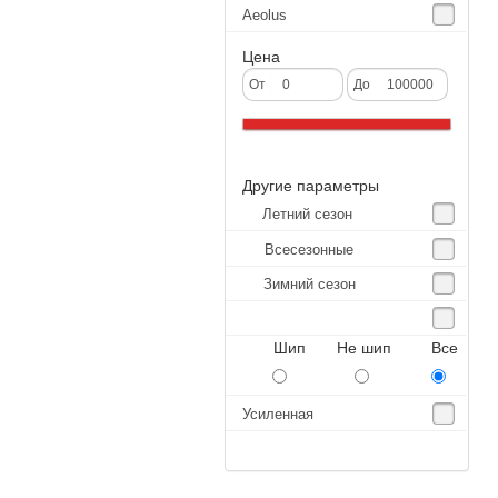
Aeolus
Agate
Цена
Agrica
От
До
Alliance
Altenzo
Другие параметры
Altura
Летний сезон
Amberstone
Всесезонные
Amtel
Зимний сезон
Anjie
Annaite
Шип Не шип Все
Antares
Aosen
Усиленная
Aoteli
Aplus