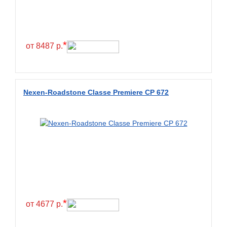
Constancy
Continental
Contyre
*
от 8487 р.
Cooper
Cooper&Chengshan
Copartner
Nexen-Roadstone Classe Premiere CP 672
Cordiant
Crossleader
Crosswind
CST
Cultor
Deestone
Deli
*
от 4677 р.
Delinte
Delmax