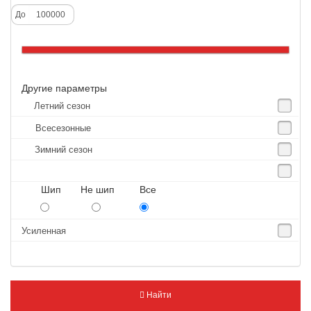
Alliance
До
Altenzo
Altura
Amberstone
Другие параметры
Amtel
Летний сезон
Anjie
Всесезонные
Annaite
Зимний сезон
Antares
Aosen
Шип Не шип Все
Aoteli
Aplus
Усиленная
APT
Arivo
Armour
Найти
Armstrong