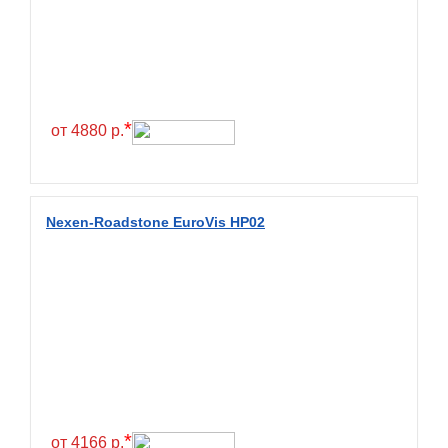
Exmile
Falken
Farride
Farroad
*
от 4880 р.
Federal
Fesite
Firemax
Nexen-Roadstone EuroVis HP02
Firestone
Forceland
Forerunner
Formula
Fortune
Forza
Fronway
*
от 4166 р.