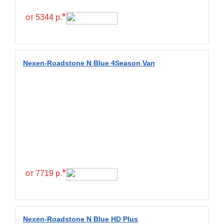
Hilo
*
от 5344 р.
Hoosier
HunterRoad
I Zen KW22
Nexen-Roadstone N Blue 4Season Van
Ikon
Ikon Tyres
Ilink
Imperial
Infinity
Interstate
JK Tyre
*
от 7719 р.
Joyroad
Kabat
Kapsen
Nexen-Roadstone N Blue HD Plus