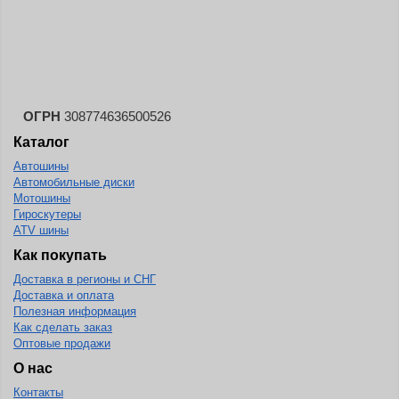
Landsail
Landspider
Lanvigator
Lassa
Laufenn
ОГРН
308774636500526
Каталог
Leao
Автошины
Ling Long
Автомобильные диски
Long March
Мотошины
Гироскутеры
Longtraxx
ATV шины
Magnum
Как покупать
Доставка в регионы и СНГ
Marangoni
Доставка и оплата
Marcher
Полезная информация
Как сделать заказ
Marshal
Оптовые продажи
Massimo
О нас
Контакты
Mastercraft