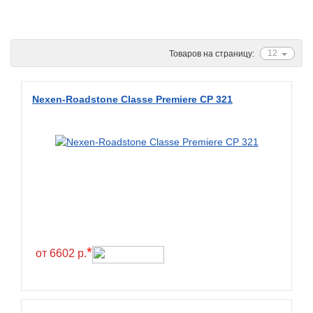
Ascenso
ATF
12
Товаров на страницу:
Atlander
Attar
Nexen-Roadstone Classe Premiere CP 321
Austone
Autogreen
Avatyre
Avon
Barez Tires
Bars
Barum
*
от 6602 р.
Bearway
Bestang
BFGoodrich