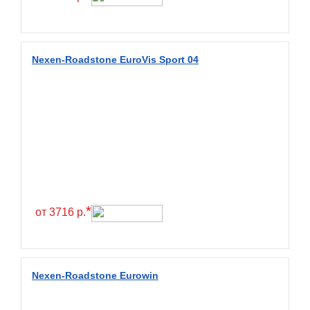
Fulda
Fullrun
Galaxy
Nexen-Roadstone EuroVis Sport 04
General
General Tire
Gislaved
Giti
Goform
Goldshield
GoldStone
*
от 3716 р.
Goodride
Goodtrip
Goodyear
Nexen-Roadstone Eurowin
Greckster