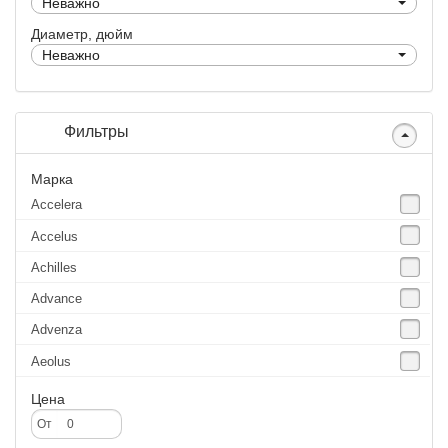
Неважно
Диаметр, дюйм
Неважно
Фильтры
Марка
Accelera
Accelus
Achilles
Advance
Advenza
Aeolus
Agate
Цена
Agrica
От