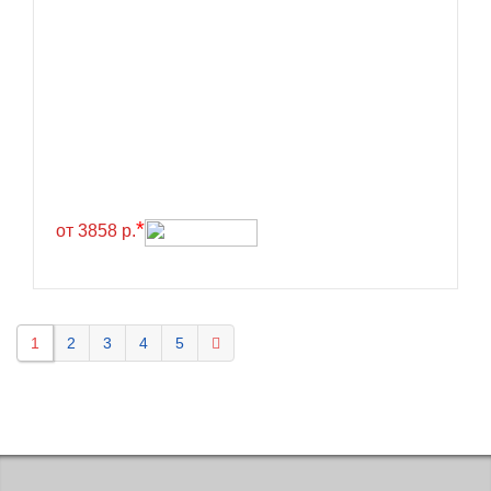
Kavir Tire
KELLY
Kenda
Kinforest
Kingboss
Kingnate
Kingstar
*
от 3858 р.
Kleber
Kormoran
Kpatos
1
2
3
4
5
Kumho
Kustone
Lande
Landrock