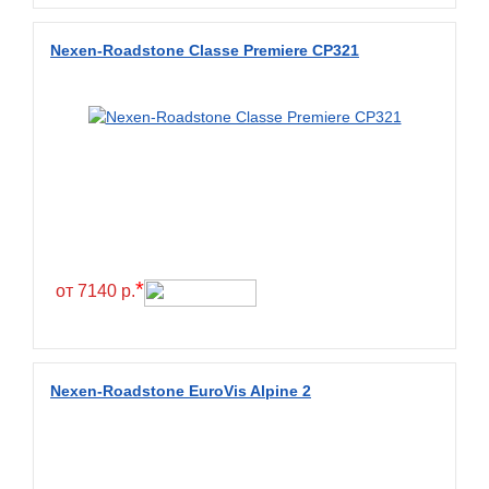
Diamondback
Nexen-Roadstone Classe Premiere CP321
Distance
Dmack
Dongfeng
Double Coin
Double Star
Doupro
Drc
*
от 7140 р.
Dunlop
Duraturn
Dynamo
Nexen-Roadstone EuroVis Alpine 2
Emrald
Everest
Evergreen