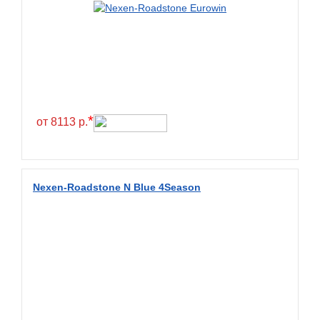
Green Dragon
Greentrac
Gremax
Grenlander
Gri
Gripmax
*
от 8113 р.
GT Radial
GTK
Habilead
Nexen-Roadstone N Blue 4Season
Haida
Hankook
Headway
Henan
Hercules
Hifly