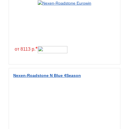
Green Dragon
Greentrac
Gremax
Grenlander
Gri
Gripmax
*
от 8113 р.
GT Radial
GTK
Habilead
Nexen-Roadstone N Blue 4Season
Haida
Hankook
Headway
Henan
Hercules
Hifly