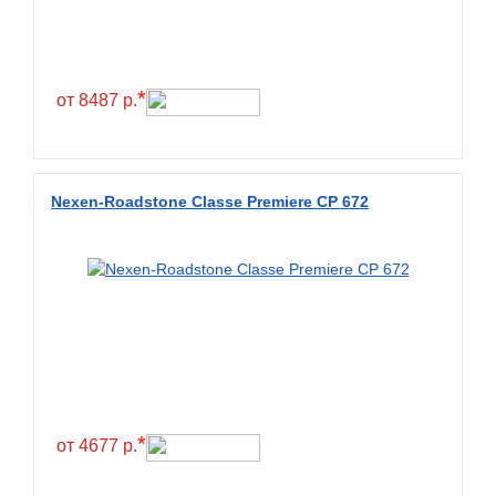
Constancy
Continental
Contyre
*
от 8487 р.
Cooper
Cooper&Chengshan
Copartner
Nexen-Roadstone Classe Premiere CP 672
Cordiant
Crossleader
Crosswind
CST
Cultor
Deestone
Deli
*
от 4677 р.
Delinte
Delmax