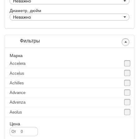
Неважно
Диаметр, дюйм
Неважно
Фильтры
Марка
Accelera
Accelus
Achilles
Advance
Advenza
Aeolus
Agate
Цена
Agrica
От