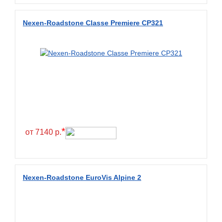
Diamondback
Nexen-Roadstone Classe Premiere CP321
Distance
Dmack
Dongfeng
Double Coin
Double Star
Doupro
Drc
*
от 7140 р.
Dunlop
Duraturn
Dynamo
Nexen-Roadstone EuroVis Alpine 2
Emrald
Everest
Evergreen