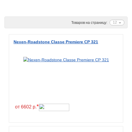
Ascenso
ATF
12
Товаров на страницу:
Atlander
Attar
Nexen-Roadstone Classe Premiere CP 321
Austone
Autogreen
Avatyre
Avon
Barez Tires
Bars
Barum
*
от 6602 р.
Bearway
Bestang
BFGoodrich