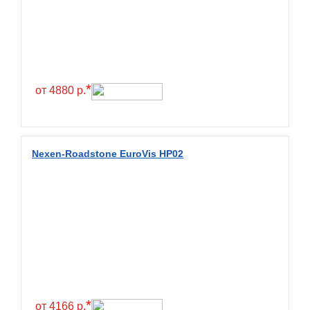
Exmile
Falken
Farride
Farroad
*
от 4880 р.
Federal
Fesite
Firemax
Nexen-Roadstone EuroVis HP02
Firestone
Forceland
Forerunner
Formula
Fortune
Forza
Fronway
*
от 4166 р.