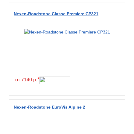
Diamondback
Nexen-Roadstone Classe Premiere CP321
Distance
Dmack
Dongfeng
Double Coin
Double Star
Doupro
Drc
*
от 7140 р.
Dunlop
Duraturn
Dynamo
Nexen-Roadstone EuroVis Alpine 2
Emrald
Everest
Evergreen