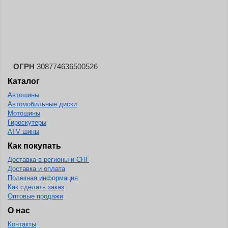
Landsail
Landspider
Lanvigator
Lassa
Laufenn
ОГРН
308774636500526
Каталог
Leao
Автошины
Ling Long
Автомобильные диски
Long March
Мотошины
Гироскутеры
Longtraxx
ATV шины
Magnum
Как покупать
Доставка в регионы и СНГ
Marangoni
Доставка и оплата
Marcher
Полезная информация
Как сделать заказ
Marshal
Оптовые продажи
Massimo
О нас
Контакты
Mastercraft