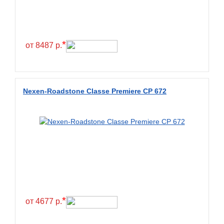
Constancy
Continental
Contyre
*
от 8487 р.
Cooper
Cooper&Chengshan
Copartner
Nexen-Roadstone Classe Premiere CP 672
Cordiant
Crossleader
Crosswind
CST
Cultor
Deestone
Deli
*
от 4677 р.
Delinte
Delmax