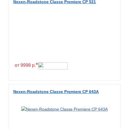
Nexen-Roadstone Classe Premiere CP 521
BKT
BlackHawk
Blacklion
Boto
Bridgestone
Cachland
Camso
*
от 9998 р.
Carlisle
Ceat
Centara
Nexen-Roadstone Classe Premiere CP 643A
Chaoyang
Comforser
Compasal
Composit