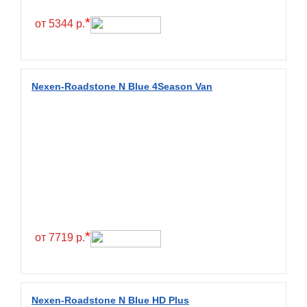
Hilo
*
от 5344 р.
Hoosier
HunterRoad
I Zen KW22
Nexen-Roadstone N Blue 4Season Van
Ikon
Ikon Tyres
Ilink
Imperial
Infinity
Interstate
JK Tyre
*
от 7719 р.
Joyroad
Kabat
Kapsen
Nexen-Roadstone N Blue HD Plus