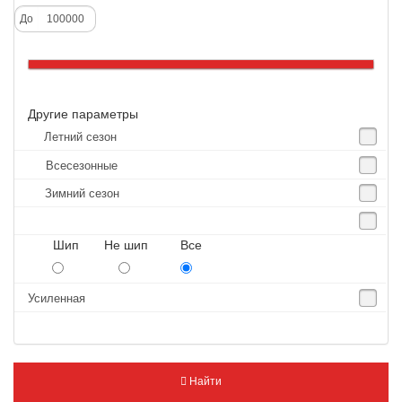
Alliance
До
Altenzo
Altura
Amberstone
Другие параметры
Amtel
Летний сезон
Anjie
Всесезонные
Annaite
Зимний сезон
Antares
Aosen
Шип Не шип Все
Aoteli
Aplus
Усиленная
APT
Arivo
Armour
Найти
Armstrong