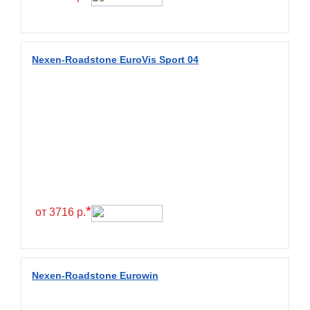
Fulda
Fullrun
Galaxy
Nexen-Roadstone EuroVis Sport 04
General
General Tire
Gislaved
Giti
Goform
Goldshield
GoldStone
*
от 3716 р.
Goodride
Goodtrip
Goodyear
Nexen-Roadstone Eurowin
Greckster