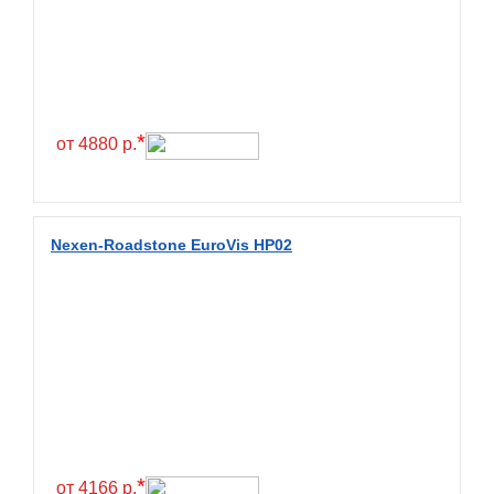
Exmile
Falken
Farride
Farroad
*
от 4880 р.
Federal
Fesite
Firemax
Nexen-Roadstone EuroVis HP02
Firestone
Forceland
Forerunner
Formula
Fortune
Forza
Fronway
*
от 4166 р.