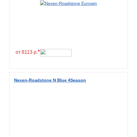
Green Dragon
Greentrac
Gremax
Grenlander
Gri
Gripmax
*
от 8113 р.
GT Radial
GTK
Habilead
Nexen-Roadstone N Blue 4Season
Haida
Hankook
Headway
Henan
Hercules
Hifly