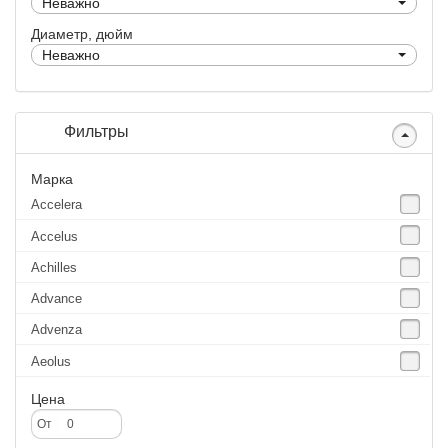
Неважно
Диаметр, дюйм
Неважно
Фильтры
Марка
Accelera
Accelus
Achilles
Advance
Advenza
Aeolus
Agate
Цена
Agrica
От