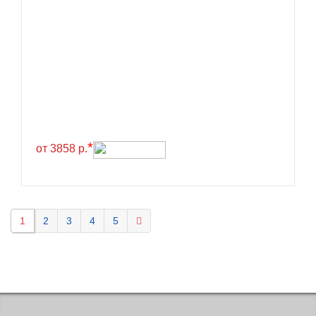
Kavir Tire
KELLY
Kenda
Kinforest
Kingboss
Kingnate
Kingstar
*
от 3858 р.
Kleber
Kormoran
Kpatos
1
2
3
4
5
Kumho
Kustone
Lande
Landrock