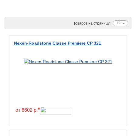
Ascenso
ATF
12
Товаров на страницу:
Atlander
Attar
Nexen-Roadstone Classe Premiere CP 321
Austone
Autogreen
Avatyre
Avon
Barez Tires
Bars
Barum
*
от 6602 р.
Bearway
Bestang
BFGoodrich