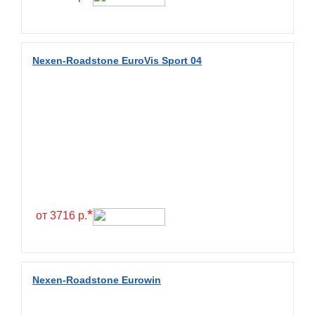
Fulda
Fullrun
Galaxy
Nexen-Roadstone EuroVis Sport 04
General
General Tire
Gislaved
Giti
Goform
Goldshield
GoldStone
*
от 3716 р.
Goodride
Goodtrip
Goodyear
Nexen-Roadstone Eurowin
Greckster