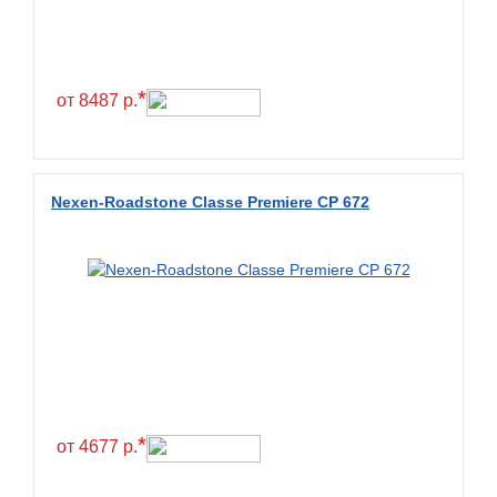
Constancy
Continental
Contyre
*
от 8487 р.
Cooper
Cooper&Chengshan
Copartner
Nexen-Roadstone Classe Premiere CP 672
Cordiant
Crossleader
Crosswind
CST
Cultor
Deestone
Deli
*
от 4677 р.
Delinte
Delmax