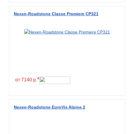
Diamondback
Nexen-Roadstone Classe Premiere CP321
Distance
Dmack
Dongfeng
Double Coin
Double Star
Doupro
Drc
*
от 7140 р.
Dunlop
Duraturn
Dynamo
Nexen-Roadstone EuroVis Alpine 2
Emrald
Everest
Evergreen