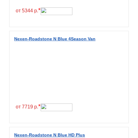
Hilo
*
от 5344 р.
Hoosier
HunterRoad
I Zen KW22
Nexen-Roadstone N Blue 4Season Van
Ikon
Ikon Tyres
Ilink
Imperial
Infinity
Interstate
JK Tyre
*
от 7719 р.
Joyroad
Kabat
Kapsen
Nexen-Roadstone N Blue HD Plus