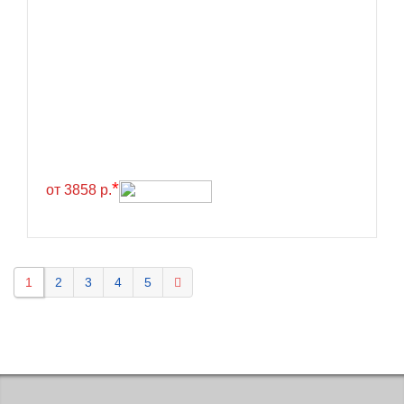
Kavir Tire
KELLY
Kenda
Kinforest
Kingboss
Kingnate
Kingstar
*
от 3858 р.
Kleber
Kormoran
Kpatos
1
2
3
4
5
Kumho
Kustone
Lande
Landrock