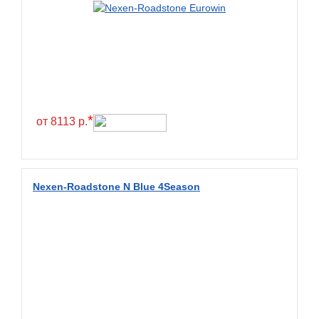
Green Dragon
Greentrac
Gremax
Grenlander
Gri
Gripmax
*
от 8113 р.
GT Radial
GTK
Habilead
Nexen-Roadstone N Blue 4Season
Haida
Hankook
Headway
Henan
Hercules
Hifly