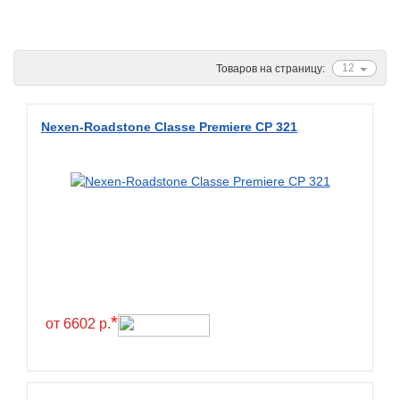
Ascenso
ATF
12
Товаров на страницу:
Atlander
Attar
Nexen-Roadstone Classe Premiere CP 321
Austone
Autogreen
Avatyre
Avon
Barez Tires
Bars
Barum
*
от 6602 р.
Bearway
Bestang
BFGoodrich