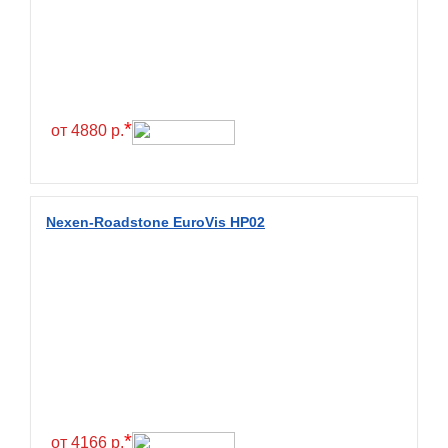
Exmile
Falken
Farride
Farroad
*
от 4880 р.
Federal
Fesite
Firemax
Nexen-Roadstone EuroVis HP02
Firestone
Forceland
Forerunner
Formula
Fortune
Forza
Fronway
*
от 4166 р.