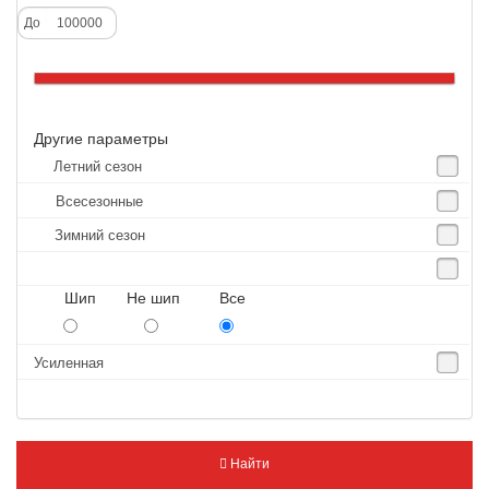
Alliance
До
Altenzo
Altura
Amberstone
Другие параметры
Amtel
Летний сезон
Anjie
Всесезонные
Annaite
Зимний сезон
Antares
Aosen
Шип Не шип Все
Aoteli
Aplus
Усиленная
APT
Arivo
Armour
Найти
Armstrong