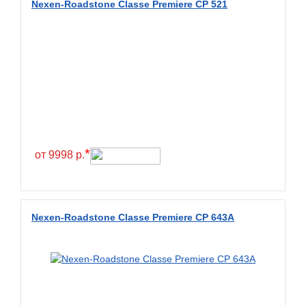
Nexen-Roadstone Classe Premiere CP 521
BKT
BlackHawk
Blacklion
Boto
Bridgestone
Cachland
Camso
*
от 9998 р.
Carlisle
Ceat
Centara
Nexen-Roadstone Classe Premiere CP 643A
Chaoyang
Comforser
Compasal
Composit