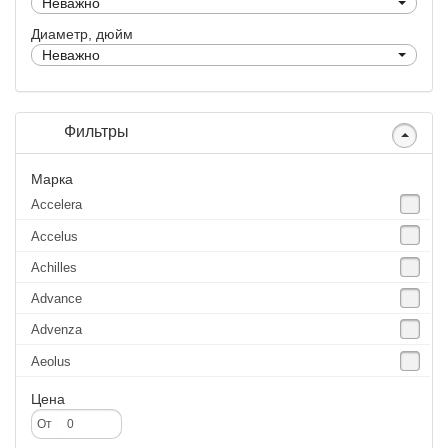
Неважно
Диаметр, дюйм
Неважно
Фильтры
Марка
Accelera
Accelus
Achilles
Advance
Advenza
Aeolus
Agate
Цена
Agrica
От