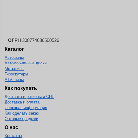
Landsail
Landspider
Lanvigator
Lassa
Laufenn
ОГРН
308774636500526
Каталог
Leao
Автошины
Ling Long
Автомобильные диски
Long March
Мотошины
Гироскутеры
Longtraxx
ATV шины
Magnum
Как покупать
Доставка в регионы и СНГ
Marangoni
Доставка и оплата
Marcher
Полезная информация
Как сделать заказ
Marshal
Оптовые продажи
Massimo
О нас
Контакты
Mastercraft