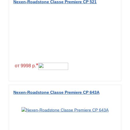
Nexen-Roadstone Classe Premiere CP 521
BKT
BlackHawk
Blacklion
Boto
Bridgestone
Cachland
Camso
*
от 9998 р.
Carlisle
Ceat
Centara
Nexen-Roadstone Classe Premiere CP 643A
Chaoyang
Comforser
Compasal
Composit