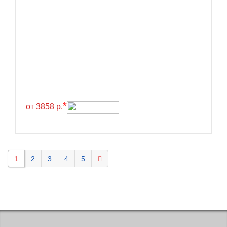
Kavir Tire
KELLY
Kenda
Kinforest
Kingboss
Kingnate
Kingstar
*
от 3858 р.
Kleber
Kormoran
Kpatos
1
2
3
4
5
Kumho
Kustone
Lande
Landrock