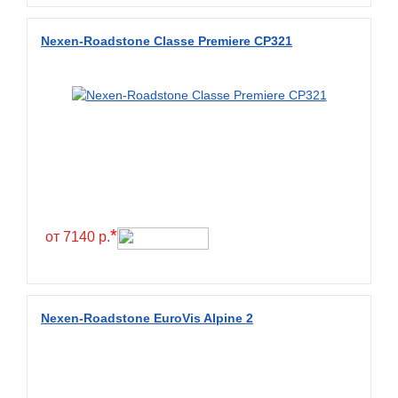
Diamondback
Nexen-Roadstone Classe Premiere CP321
Distance
Dmack
Dongfeng
Double Coin
Double Star
Doupro
Drc
*
от 7140 р.
Dunlop
Duraturn
Dynamo
Nexen-Roadstone EuroVis Alpine 2
Emrald
Everest
Evergreen