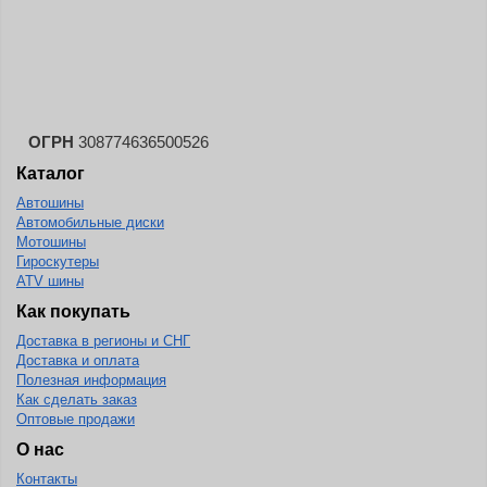
Landsail
Landspider
Lanvigator
Lassa
Laufenn
ОГРН
308774636500526
Каталог
Leao
Автошины
Ling Long
Автомобильные диски
Long March
Мотошины
Гироскутеры
Longtraxx
ATV шины
Magnum
Как покупать
Доставка в регионы и СНГ
Marangoni
Доставка и оплата
Marcher
Полезная информация
Как сделать заказ
Marshal
Оптовые продажи
Massimo
О нас
Контакты
Mastercraft