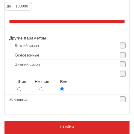
Alliance
До
Altenzo
Altura
Amberstone
Другие параметры
Amtel
Летний сезон
Anjie
Всесезонные
Annaite
Зимний сезон
Antares
Aosen
Шип Не шип Все
Aoteli
Aplus
Усиленная
APT
Arivo
Armour
Найти
Armstrong