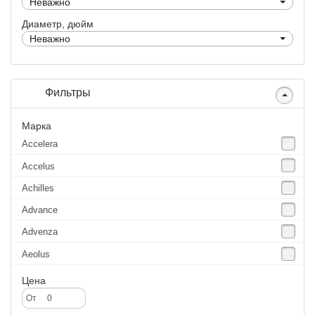
Неважно
Диаметр, дюйм
Неважно
Фильтры
Марка
Accelera
Accelus
Achilles
Advance
Advenza
Aeolus
Agate
Цена
Agrica
От