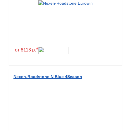
Green Dragon
Greentrac
Gremax
Grenlander
Gri
Gripmax
*
от 8113 р.
GT Radial
GTK
Habilead
Nexen-Roadstone N Blue 4Season
Haida
Hankook
Headway
Henan
Hercules
Hifly