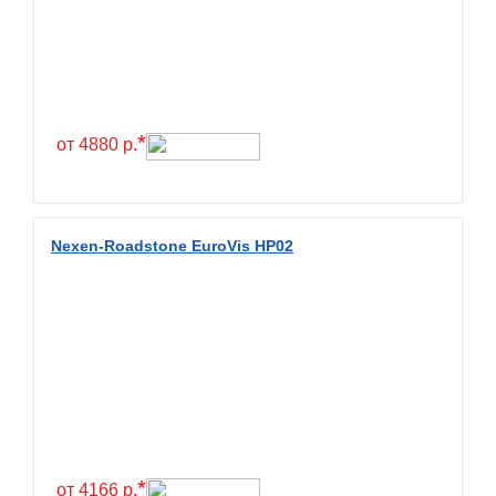
Exmile
Falken
Farride
Farroad
*
от 4880 р.
Federal
Fesite
Firemax
Nexen-Roadstone EuroVis HP02
Firestone
Forceland
Forerunner
Formula
Fortune
Forza
Fronway
*
от 4166 р.