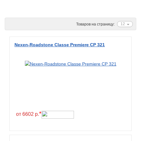
Ascenso
ATF
12
Товаров на страницу:
Atlander
Attar
Nexen-Roadstone Classe Premiere CP 321
Austone
Autogreen
Avatyre
Avon
Barez Tires
Bars
Barum
*
от 6602 р.
Bearway
Bestang
BFGoodrich