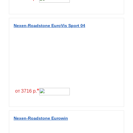
Fulda
Fullrun
Galaxy
Nexen-Roadstone EuroVis Sport 04
General
General Tire
Gislaved
Giti
Goform
Goldshield
GoldStone
*
от 3716 р.
Goodride
Goodtrip
Goodyear
Nexen-Roadstone Eurowin
Greckster