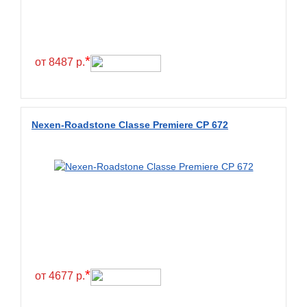
Constancy
Continental
Contyre
*
от 8487 р.
Cooper
Cooper&Chengshan
Copartner
Nexen-Roadstone Classe Premiere CP 672
Cordiant
Crossleader
Crosswind
CST
Cultor
Deestone
Deli
*
от 4677 р.
Delinte
Delmax