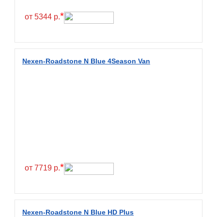
Hilo
*
от 5344 р.
Hoosier
HunterRoad
I Zen KW22
Nexen-Roadstone N Blue 4Season Van
Ikon
Ikon Tyres
Ilink
Imperial
Infinity
Interstate
JK Tyre
*
от 7719 р.
Joyroad
Kabat
Kapsen
Nexen-Roadstone N Blue HD Plus