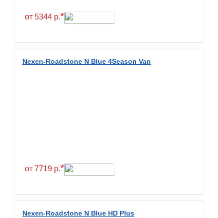
Hilo
*
от 5344 р.
Hoosier
HunterRoad
I Zen KW22
Nexen-Roadstone N Blue 4Season Van
Ikon
Ikon Tyres
Ilink
Imperial
Infinity
Interstate
JK Tyre
*
от 7719 р.
Joyroad
Kabat
Kapsen
Nexen-Roadstone N Blue HD Plus