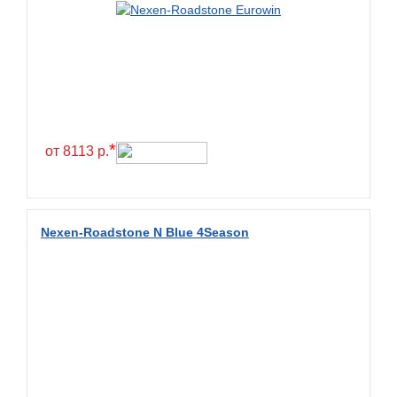
Green Dragon
Greentrac
Gremax
Grenlander
Gri
Gripmax
*
от 8113 р.
GT Radial
GTK
Habilead
Nexen-Roadstone N Blue 4Season
Haida
Hankook
Headway
Henan
Hercules
Hifly