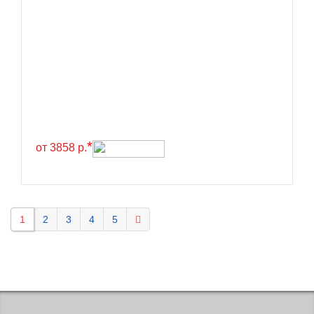
Kavir Tire
KELLY
Kenda
Kinforest
Kingboss
Kingnate
Kingstar
*
от 3858 р.
Kleber
Kormoran
Kpatos
1
2
3
4
5
Kumho
Kustone
Lande
Landrock