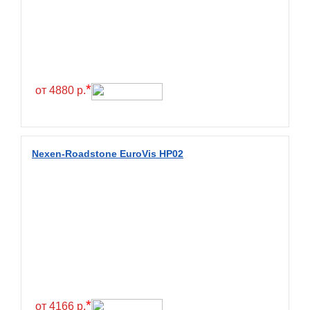
Exmile
Falken
Farride
Farroad
*
от 4880 р.
Federal
Fesite
Firemax
Nexen-Roadstone EuroVis HP02
Firestone
Forceland
Forerunner
Formula
Fortune
Forza
Fronway
*
от 4166 р.