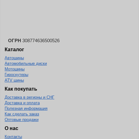
Landsail
Landspider
Lanvigator
Lassa
Laufenn
ОГРН
308774636500526
Каталог
Leao
Автошины
Ling Long
Автомобильные диски
Long March
Мотошины
Гироскутеры
Longtraxx
ATV шины
Magnum
Как покупать
Доставка в регионы и СНГ
Marangoni
Доставка и оплата
Marcher
Полезная информация
Как сделать заказ
Marshal
Оптовые продажи
Massimo
О нас
Контакты
Mastercraft