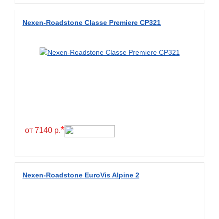
Diamondback
Nexen-Roadstone Classe Premiere CP321
Distance
Dmack
Dongfeng
Double Coin
Double Star
Doupro
Drc
*
от 7140 р.
Dunlop
Duraturn
Dynamo
Nexen-Roadstone EuroVis Alpine 2
Emrald
Everest
Evergreen