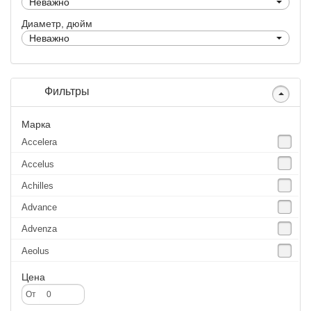
Неважно
Диаметр, дюйм
Неважно
Фильтры
Марка
Accelera
Accelus
Achilles
Advance
Advenza
Aeolus
Agate
Цена
Agrica
От