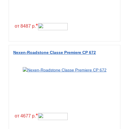
Constancy
Continental
Contyre
*
от 8487 р.
Cooper
Cooper&Chengshan
Copartner
Nexen-Roadstone Classe Premiere CP 672
Cordiant
Crossleader
Crosswind
CST
Cultor
Deestone
Deli
*
от 4677 р.
Delinte
Delmax