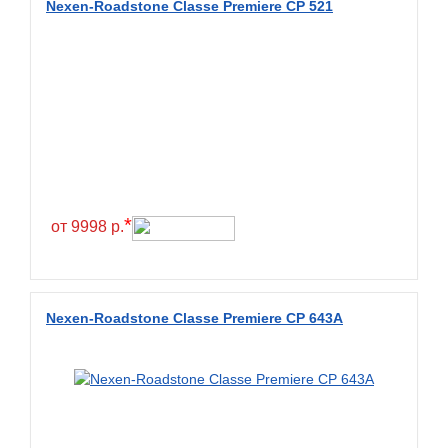
Nexen-Roadstone Classe Premiere CP 521
BKT
BlackHawk
Blacklion
Boto
Bridgestone
Cachland
Camso
*
от 9998 р.
Carlisle
Ceat
Centara
Nexen-Roadstone Classe Premiere CP 643A
Chaoyang
Comforser
Compasal
Composit