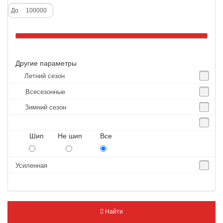
Alliance
До
Altenzo
Altura
Amberstone
Другие параметры
Amtel
Летний сезон
Anjie
Всесезонные
Annaite
Зимний сезон
Antares
Aosen
Шип Не шип Все
Aoteli
Aplus
Усиленная
APT
Arivo
Armour
Найти
Armstrong