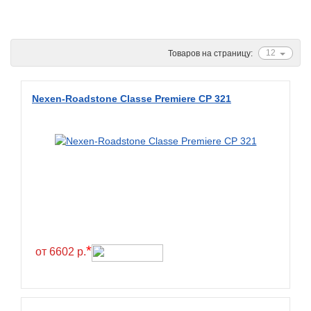
Ascenso
ATF
12
Товаров на страницу:
Atlander
Attar
Nexen-Roadstone Classe Premiere CP 321
Austone
Autogreen
Avatyre
Avon
Barez Tires
Bars
Barum
*
от 6602 р.
Bearway
Bestang
BFGoodrich