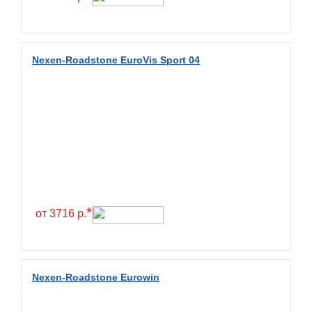
Fulda
Fullrun
Galaxy
Nexen-Roadstone EuroVis Sport 04
General
General Tire
Gislaved
Giti
Goform
Goldshield
GoldStone
*
от 3716 р.
Goodride
Goodtrip
Goodyear
Nexen-Roadstone Eurowin
Greckster