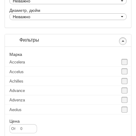
Неважно
Диаметр, дюйм
Неважно
Фильтры
Марка
Accelera
Accelus
Achilles
Advance
Advenza
Aeolus
Agate
Цена
Agrica
От