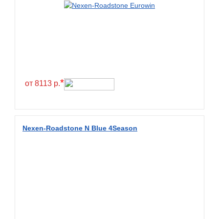
Green Dragon
Greentrac
Gremax
Grenlander
Gri
Gripmax
*
от 8113 р.
GT Radial
GTK
Habilead
Nexen-Roadstone N Blue 4Season
Haida
Hankook
Headway
Henan
Hercules
Hifly