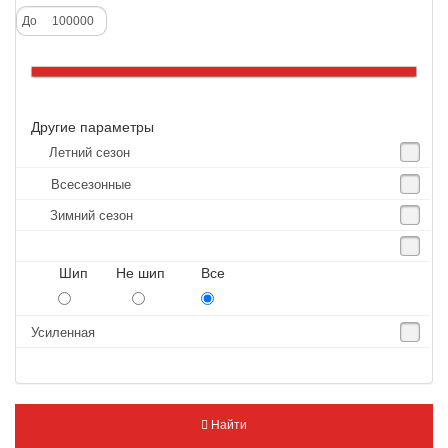
Alliance
До
Altenzo
Altura
Amberstone
Другие параметры
Amtel
Летний сезон
Anjie
Всесезонные
Annaite
Зимний сезон
Antares
Aosen
Шип Не шип Все
Aoteli
Aplus
Усиленная
APT
Arivo
Armour
Найти
Armstrong