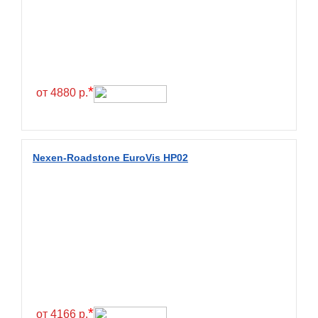
Exmile
Falken
Farride
Farroad
*
от 4880 р.
Federal
Fesite
Firemax
Nexen-Roadstone EuroVis HP02
Firestone
Forceland
Forerunner
Formula
Fortune
Forza
Fronway
*
от 4166 р.