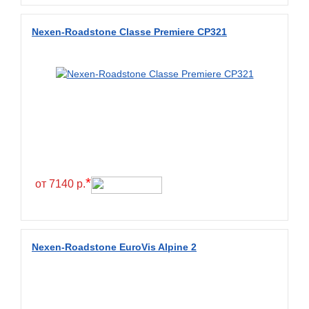
Diamondback
Nexen-Roadstone Classe Premiere CP321
Distance
Dmack
Dongfeng
Double Coin
Double Star
Doupro
Drc
*
от 7140 р.
Dunlop
Duraturn
Dynamo
Nexen-Roadstone EuroVis Alpine 2
Emrald
Everest
Evergreen