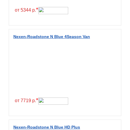
Hilo
*
от 5344 р.
Hoosier
HunterRoad
I Zen KW22
Nexen-Roadstone N Blue 4Season Van
Ikon
Ikon Tyres
Ilink
Imperial
Infinity
Interstate
JK Tyre
*
от 7719 р.
Joyroad
Kabat
Kapsen
Nexen-Roadstone N Blue HD Plus