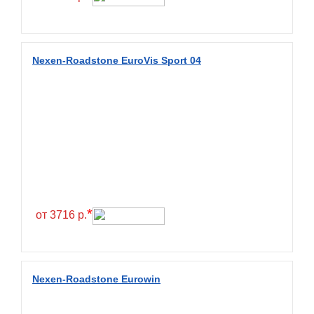
Fulda
Fullrun
Galaxy
Nexen-Roadstone EuroVis Sport 04
General
General Tire
Gislaved
Giti
Goform
Goldshield
GoldStone
*
от 3716 р.
Goodride
Goodtrip
Goodyear
Nexen-Roadstone Eurowin
Greckster