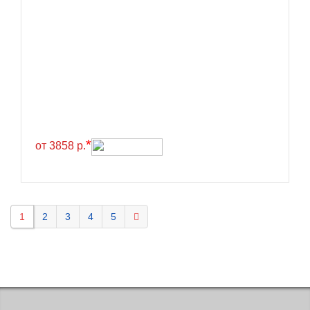
Kavir Tire
KELLY
Kenda
Kinforest
Kingboss
Kingnate
Kingstar
*
от 3858 р.
Kleber
Kormoran
Kpatos
1
2
3
4
5
Kumho
Kustone
Lande
Landrock