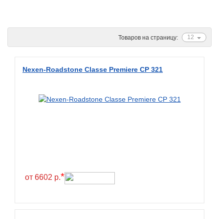
Ascenso
ATF
12
Товаров на страницу:
Atlander
Attar
Nexen-Roadstone Classe Premiere CP 321
Austone
Autogreen
Avatyre
Avon
Barez Tires
Bars
Barum
*
от 6602 р.
Bearway
Bestang
BFGoodrich