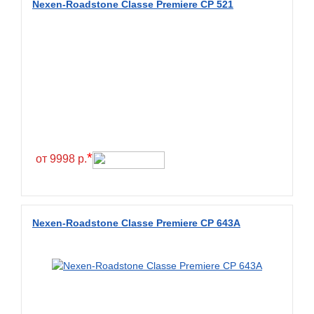
Nexen-Roadstone Classe Premiere CP 521
BKT
BlackHawk
Blacklion
Boto
Bridgestone
Cachland
Camso
*
от 9998 р.
Carlisle
Ceat
Centara
Nexen-Roadstone Classe Premiere CP 643A
Chaoyang
Comforser
Compasal
Composit