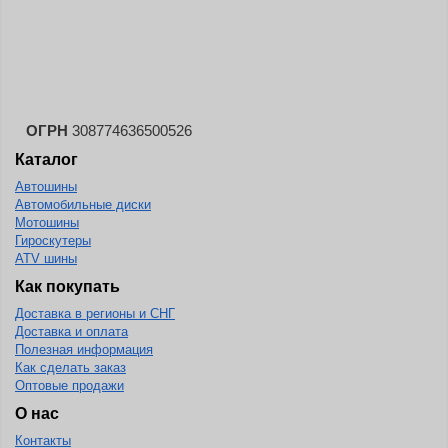
Landsail
Landspider
Lanvigator
Lassa
Laufenn
ОГРН
308774636500526
Каталог
Leao
Автошины
Ling Long
Автомобильные диски
Long March
Мотошины
Гироскутеры
Longtraxx
ATV шины
Magnum
Как покупать
Доставка в регионы и СНГ
Marangoni
Доставка и оплата
Marcher
Полезная информация
Как сделать заказ
Marshal
Оптовые продажи
Massimo
О нас
Контакты
Mastercraft