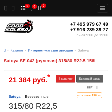
0
0
0
Toggl
naviga
+7 495 979 67 49
+7 916 239 39 77
пн-пт 9:00 до 19:00
Каталог
Интернет-магазин автошин
Satoya
Satoya SF-042 (рулевая) 315/80 R22.5 156L
*
21 384 руб.
В корзину
Быстрый заказ
осталось 190 шт
Satoya
Всесезонные
315/80 R22,5