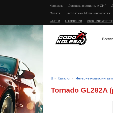
Контакты
Доставка в регионы и СНГ
Д
Оплата
Бесплатный Мотошиномонтаж
Статьи
О компании
Автошиномонтаж
Беспла
АВТОШИНЫ
Каталог
Интернет-магазин ав
Tornado GL282A (