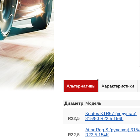
15
Альтернативы
Характеристики
Диаметр
Модель
Kpatos KTR67 (ведущая)
R22,5
315/80 R22.5 156L
Attar Reg S (рулевая) 315
R22,5
R22.5 154K