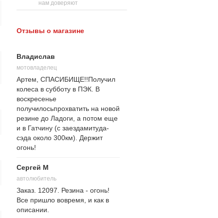
нам доверяют
Отзывы о магазине
Владислав
мотовладелец
Артем, СПАСИБИЩЕ!!Получил
колеса в субботу в ПЭК. В
воскресенье
получилосьпрохватить на новой
резине до Ладоги, а потом еще
и в Гатчину (с заездамитуда-
сэда около 300км). Держит
огонь!
Сергей М
автолюбитель
Заказ. 12097. Резина - огонь!
Все пришло вовремя, и как в
описании.