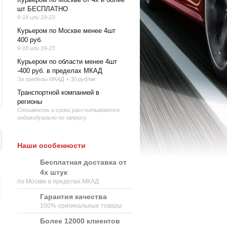
шт БЕСПЛАТНО
9-18 или 19-23
Курьером по Москве менее 4шт
400 руб.
9-18 или 19-23
Курьером по области менее 4шт
-400 руб. в пределах МКАД
За пределы МКАД + 30 руб/км
Транспортной компанией в
регионы
Стоимость и сроки рассчитываются
индивидуально по запросу
Наши особенности
Бесплатная доставка от
4х штук
по Москве в пределах МКАД
Гарантия качества
100% оригинальные товары
Более 12000 клиентов