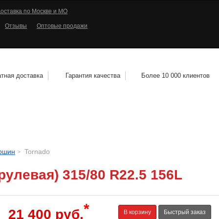
оставка по Москве и МО
Отзывы
Оптовые продажи
тная доставка
Гарантия качества
Более 10 000 клиентов
КОЛЕСНЫЕ ДИСКИ
МОТОШИНЫ
КВАДРО
тошин
Tornado
рулевая) 315/80 R22.5 156L
*
21 400 руб.
В корзину
Быстрый заказ