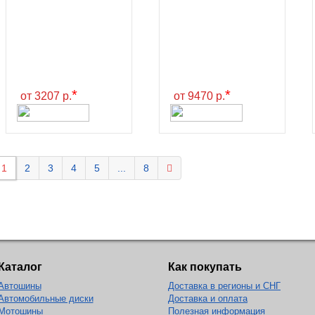
*
*
от 3207 р.
от 9470 р.
1
2
3
4
5
...
8
Каталог
Как покупать
Автошины
Доставка в регионы и СНГ
Автомобильные диски
Доставка и оплата
Мотошины
Полезная информация