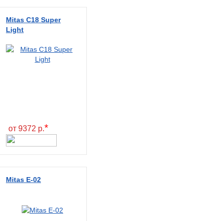
Mitas C18 Super
Light
*
от 9372 р.
Mitas E-02