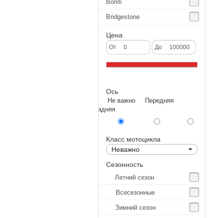
Borilli
Bridgestone
Continental
Цена
CST
От
До
Deestone
Dunlop
Ось
Excel
Не важно Передняя
Forerunner
Задняя
GoldenTyre
Gummy
Класс мотоцикла
Неважно
Heidenau
Сезонность
IRC
Летний сезон
IRC Tyre
Всесезонные
Kenda
Зимний сезон
KINGS TIRE