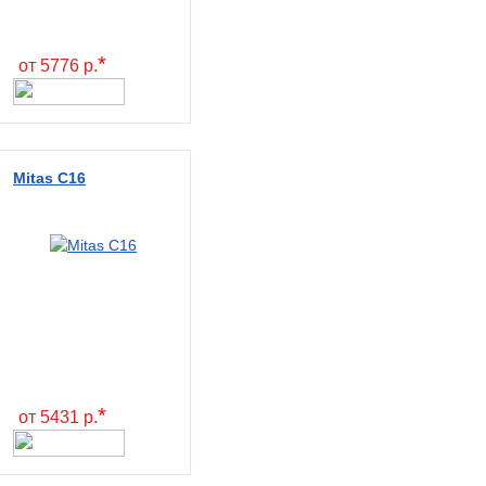
*
от 5776 р.
Mitas C16
*
от 5431 р.