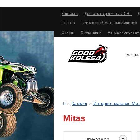
Контакты
Доставка в регионы и СНГ
Д
Оплата
Бесплатный Мотошиномонтаж
Статьи
О компании
Автошиномонтаж
Беспла
АВТОШИНЫ
Каталог
Интернет магазин Мо
Mitas
Тип/Размер