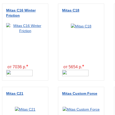
Mitas C16 Winter
Mitas C18
Friction
*
*
от 7036 р.
от 5654 р.
Mitas C21
Mitas Custom Force