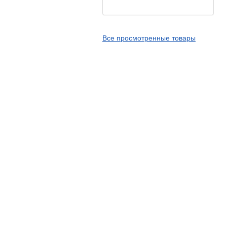
Kingstone
Kingtyre
Все просмотренные товары
Maxxis
Metzeler
Michelin
Mitas
Nankang
Novion
Pirelli
PMT
Red Sun
Sava
Schwalbe
Shantian