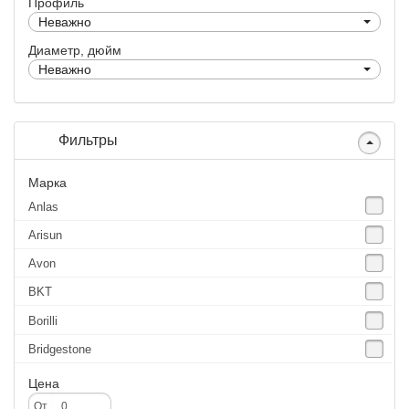
Профиль
Неважно
Диаметр, дюйм
Неважно
Фильтры
Марка
Anlas
Arisun
Avon
BKT
Borilli
Bridgestone
Continental
Цена
CST
От