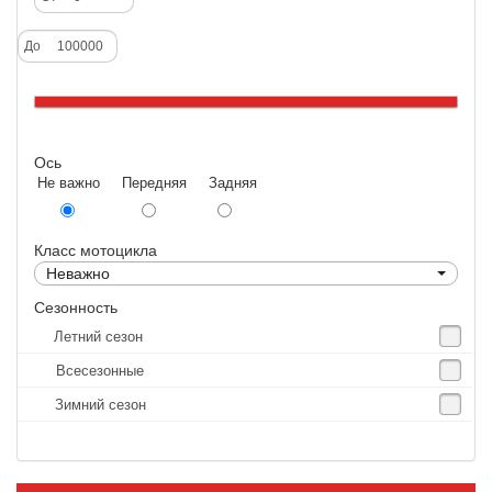
Deestone
До
Dunlop
Excel
Forerunner
Ось
GoldenTyre
Не важно Передняя Задняя
Gummy
Heidenau
Класс мотоцикла
IRC
Неважно
IRC Tyre
Сезонность
Летний сезон
Kenda
Всесезонные
KINGS TIRE
Зимний сезон
Kingstone
Kingtyre
Maxxis