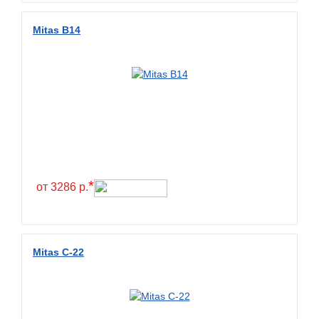
Wanda
Wanmao
Mitas B14
Wincross
X-Grip
YiJiaBan
Волтайр
Кама
Петрошина
*
от 3286 р.
Mitas C-22