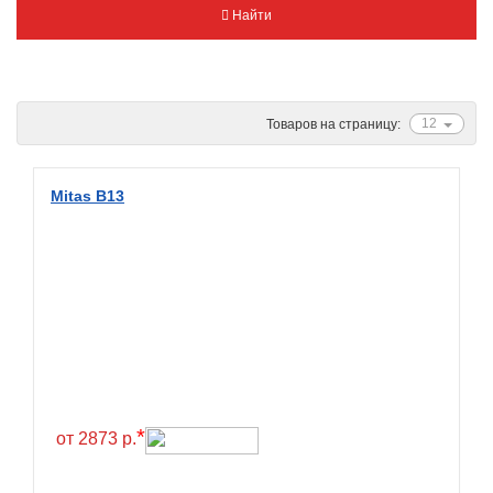
Найти
Metzeler
Michelin
Mitas
Nankang
12
Товаров на страницу:
Novion
Pirelli
Mitas B13
PMT
Red Sun
Sava
Schwalbe
Shantian
Shinko
*
Sunchase
от 2873 р.
Titan