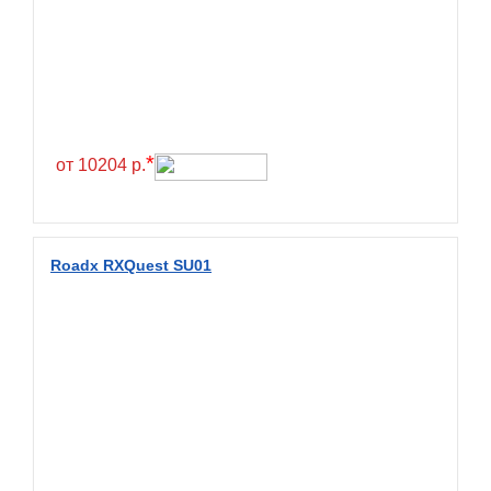
Greentrac
Gremax
Grenlander
Gri
Gripmax
*
от 10204 р.
GT Radial
GTK
Habilead
Roadx RXQuest SU01
Haida
Hankook
Headway
Henan
Hercules
Hifly