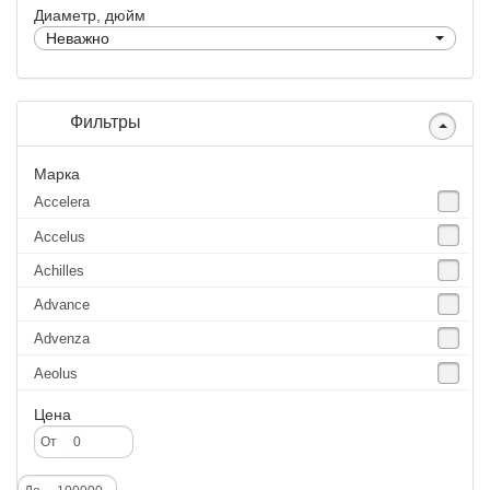
Диаметр, дюйм
Неважно
Фильтры
Марка
Accelera
Accelus
Achilles
Advance
Advenza
Aeolus
Agate
Цена
Agrica
От
Alliance