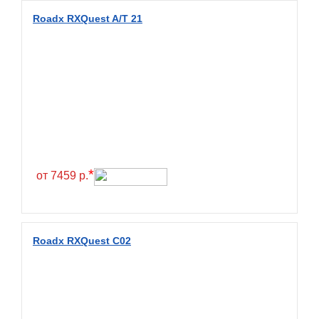
Diamondback
Roadx RXQuest A/T 21
Distance
Dmack
Dongfeng
Double Coin
Double Star
Doupro
Drc
*
от 7459 р.
Dunlop
Duraturn
Dynamo
Roadx RXQuest C02
Emrald
Everest
Evergreen