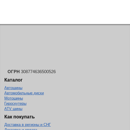
KELLY
Kenda
Kinforest
Kingboss
Kingnate
Kingstar
Kleber
Kormoran
ОГРН
308774636500526
Kpatos
Каталог
Автошины
Kumho
Автомобильные диски
Kustone
Мотошины
Гироскутеры
Lande
ATV шины
Landrock
Как покупать
Доставка в регионы и СНГ
Landsail
Доставка и оплата