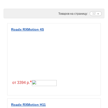
Ascenso
ATF
12
Товаров на страницу:
Atlander
Attar
Roadx RXMotion 4S
Austone
Autogreen
Avatyre
Avon
Barez Tires
Bars
Barum
*
от 3394 р.
Bearway
Bestang
BFGoodrich
Roadx RXMotion H11
BKT